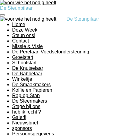
Ga
De Steunpilaar
direct
naar
De Steunpilaar
de
Home
hoofdinhoud
Deze Week
Steun ons!
Contact
Missie & Visie
De Perelaar: Voedselondersteuning
Groeistart
Schoolstart
De Knutselaar
De Babbelaar
Winkeltje
De Smaakmakers
Koffie en Papieren
Rap-op-Stap
De Sfeermakers
Stage bij ons
heb ik recht ?
Galerij
Nieuwsbrief
sponsors
Persoonsgegevens